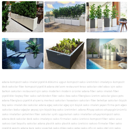
adana kompozit saksı imalat çiçeklik dökümü uygun kompozit saksı üretimleri imalatçısı kompozit
deck saksılar fiber kompozit çiçeklik adana otel avm restaurant teras saksıları otel odası için saksı
balkon saksıları restaurant için saksı modelleri modern ürünler adana fiber saksı imalatı fiber
çiçeklikler koçtaş fiber saksı sahibinden fiber saksı ikea saksı fiberglass üretim saksılar glass pots
adana fiberglass çiçeklik alışveriş merkezi saksıları havaalanı saksıları fiber belediye saksıları büyük
boy saksı imalatı dev saksılar. adana ağaç saksılar ağaç için büyük saksı imalatı yapan firma çam ağacı
saksıları bodur ağaçlar peysaj için büyük boy saksı üretimleri. adana Ahşap saksıcı ahşap görünümlü
saksı imalatları polietilen fiber saksılar ışıklı uygulamalı saksı imalatları ahşap kompozit saksı.
adana deck saksılar deck saksı imalatçısı saksı firmaları saksı üreticisi kompozit fiber saksı ucuz
saksıcı özel boyutlu saksılar. adana plastik saksı plastik saksı üreticisi saksıcı firmalar fiber saksı
çiçeklik yapımı adana kare saksı yuvarlak saksı dikey saksı yatay saksı ofis içi saksı otel için saksı