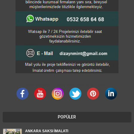
salim çönt plastik büyük saksı modelleri ve fiyatları
POPÜLER
ANKARA SAKSI İMALATI