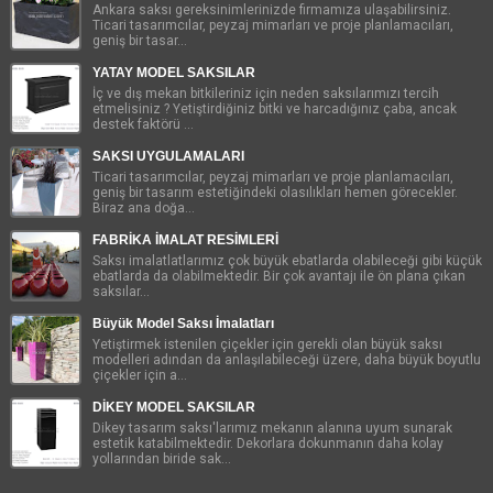
Ankara saksı gereksinimlerinizde firmamıza ulaşabilirsiniz.
Ticari tasarımcılar, peyzaj mimarları ve proje planlamacıları,
geniş bir tasar...
YATAY MODEL SAKSILAR
İç ve dış mekan bitkileriniz için neden saksılarımızı tercih
etmelisiniz ? Yetiştirdiğiniz bitki ve harcadığınız çaba, ancak
destek faktörü ...
SAKSI UYGULAMALARI
Ticari tasarımcılar, peyzaj mimarları ve proje planlamacıları,
geniş bir tasarım estetiğindeki olasılıkları hemen görecekler.
Biraz ana doğa...
FABRİKA İMALAT RESİMLERİ
Saksı imalatlatlarımız çok büyük ebatlarda olabileceği gibi küçük
ebatlarda da olabilmektedir. Bir çok avantajı ile ön plana çıkan
saksılar...
Büyük Model Saksı İmalatları
Yetiştirmek istenilen çiçekler için gerekli olan büyük saksı
modelleri adından da anlaşılabileceği üzere, daha büyük boyutlu
çiçekler için a...
DİKEY MODEL SAKSILAR
Dikey tasarım saksı'larımız mekanın alanına uyum sunarak
estetik katabilmektedir. Dekorlara dokunmanın daha kolay
yollarından biride sak...